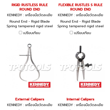
RIGID RUSTLESS RULE
FLEXIBLE RUSTLES S RULE
ROUND END
ROUND END
KENNEDY : เครื่องมือวัดละเอีย
KENNEDY : เครื่องมือวัดละเอีย
ด KEN-518-3010K, KEN-518-
ด KEN-518-3010K, KEN-518-
Round End - Rigid Blade
Round End - Rigid Blade
3210K, KEN-518-3030K, KEN
3210K, KEN-518-3030K, KEN
Spring tempered rigid steel
Spring tempered rigid steel
-518-3230K
-518-3230K
blades. 150mm/6” = 19mm
blades. 150mm/6” = 19mm
เปรียบเทียบ
เปรียบเทียบ
blade width. Other lengths
blade width. Other lengths
= 25mm blade width. With
= 25mm blade width. With
hanging hole.
hanging hole. Finest quality
spring tempered stainless
steel. Satin chrome. Anti-
glare finish with permanent
black figures and
graduations. Extremely
easy to read. Accuracy: ±
0.2mm full scale. Constant
at 20°C. Rustless. Rigid
Blade - Metric - subdivided
to 0.5mm and 1mm, figured
every 10mm. Rigid Blade -
External Calipers
Internal Calipers
Inch - subdivided to 1/16”,
KENNEDY : เครื่องมือวัดละเอีย
KENNEDY : เครื่องมือวัดละเอีย
1/32” and 1/64”, figured
ด KEN-518-0430K, KEN-518-
ด KEN-518-0230K, KEN-518-