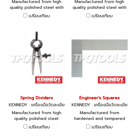
every inch.
Manufactured from high
Manufactured from high
0440K, KEN-518-0460K, KE
0240K, KEN-518-0260K, KE
quality polished steel with
quality polished steel with
N-518-0480K, KEN-518-050
N-518-0280K, KEN-518-030
ground finished points. A
ground finished points. A
0K, KEN-518-0520K
0K, KEN-518-0320K
เปรียบเทียบ
เปรียบเทียบ
circular spring bow joins the
circular spring bow joins the
legs and a fine adjusting
legs and a fine adjusting
screw is mounted across
screw is mounted across
the legs and is used for
the legs and is used for
setting the distance
setting the distance
between the two points.
between the two points.
Spring Dividers
Engineer's Squares
KENNEDY : เครื่องมือวัดละเอีย
KENNEDY : เครื่องมือวัดละเอีย
ด KEN-518-0030K, KEN-518-
ด KEN-518-4620K, KEN-518-
Manufactured from high
Manufactured from
0040K,KEN-518-0060K, KE
4640K, KEN-518-4660K, KE
quality polished steel.
hardened and tempered
N-518-0080K, KEN-518-010
N-518-4680K, KEN-518-470
Ground finished points, a
stainless steel. The edges
0K, KEN-518-0120K
0K
เปรียบเทียบ
เปรียบเทียบ
fine adjusting screw is
are ground parallel to give
mounted across the legs
the square an exact right