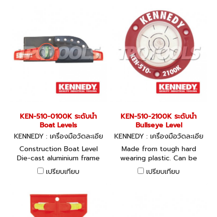
for setting the distance
angle on both the inside
between the two points. A
and outside of the stock
circular spring bow joins the
and blade. Squareness
legs, with a knurled
tolerance: 75, 100 and
extension attached for use
150mm = ±0.030mm. 225
when pivoting the dividers.
and 300mm = ±0.040mm.
Dividers are used for
scribing arcs and circles, a
light centre punch mark on
the work keeps the pivot
leg in the centre while
marking.
KEN-510-0100K ระดับน้ำ
KEN-510-2100K ระดับน้ำ
Boat Levels
Bullseye Level
KENNEDY : เครื่องมือวัดละเอีย
KENNEDY : เครื่องมือวัดละเอีย
ด KEN-510-0100K, KEN-510-
ด KEN-510-2100K
Construction Boat Level
Made from tough hard
0160K
Die-cast aluminium frame
wearing plastic. Can be
with a milled measuring
free standing, or fixed
เปรียบเทียบ
เปรียบเทียบ
face for accuracy. 1 vertical,
onto a surface. The all
1 horizontal vial for normal
purpose Bullseye circular
and upside down
level will show level of any
measuring. A very popular
surface in all directions at
level with scaffolders.
once.