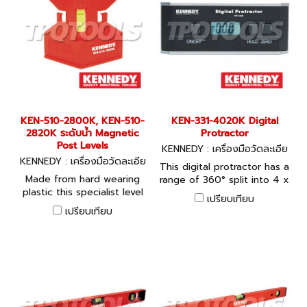
Includes leather belt pouch.
KEN-510-2800K, KEN-510-
KEN-331-4020K Digital
2820K ระดับน้ำ Magnetic
Protractor
Post Levels
KENNEDY : เครื่องมือวัดละเอีย
KENNEDY : เครื่องมือวัดละเอีย
ด KEN-331-4020K
This digital protractor has a
ด KEN-510-2800K, KEN-510
Made from hard wearing
range of 360° split into 4 x
-2820K
plastic this specialist level
90° quadrants. It is simple
เปรียบเทียบ
designed to ensure both
to calibrate and the
เปรียบเทียบ
square and round posts are
intelligent display changes
upright prior to permanent
orientation at 90° and
fixing. The right angle plate
270° to remain readable. It
has two horizontal vials and
has a 'V' groove on the top
one vertical vial with flush
and bottom for easy
magnets for metal posts
placement on acute angled
and an integrated elastic
or cylindrical objects. 3V