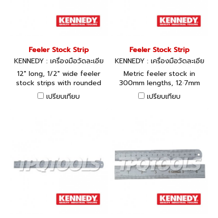
Feeler Stock Strip
Feeler Stock Strip
KENNEDY : เครื่องมือวัดละเอีย
KENNEDY : เครื่องมือวัดละเอีย
ด KEN-519-0020K, KEN-519-
ด KEN-519-1030K, KEN-519-1
12" long, 1/2" wide feeler
Metric feeler stock in
0030K, KEN-519-0040K, KE
040K, KEN-519-1050K, KEN-
stock strips with rounded
300mm lengths, 12·7mm
N-519-0050K, KEN-519-006
519-1060K, KEN-519-1080K,
ends. Each piece marked
wide. Rounded ends. Each
0K, KEN-519-0080K, KEN-51
KEN-519-1100K, KEN-519-115
เปรียบเทียบ
เปรียบเทียบ
with thickness and with
piece marked with
9-0100K, KEN-519-0120K, K
0K, KEN-519-1200K, KEN-51
convenient 3/16" (5mm)
thickness and with
EN-519-0500K
9-1250K
hole for hanging.
convenient 3/16" (5mm)
hole for hanging.