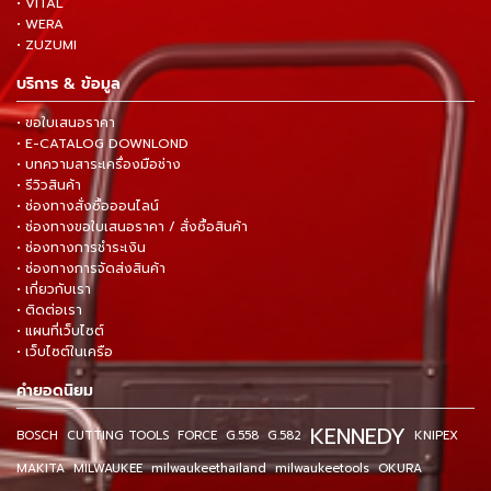
• VITAL
• WERA
• ZUZUMI
บริการ & ข้อมูล
• ขอใบเสนอราคา
• E-CATALOG DOWNLOND
• บทความสาระเครื่องมือช่าง
• รีวิวสินค้า
• ช่องทางสั่งซื้อออนไลน์
• ช่องทางขอใบเสนอราคา / สั่งซื้อสินค้า
• ช่องทางการชำระเงิน
• ช่องทางการจัดส่งสินค้า
• เกี่ยวกับเรา
• ติดต่อเรา
• แผนที่เว็บไซต์
• เว็บไซต์ในเครือ
คำยอดนิยม
KENNEDY
BOSCH
CUTTING TOOLS
FORCE
G.558
G.582
KNIPEX
MAKITA
MILWAUKEE
milwaukeethailand
milwaukeetools
OKURA