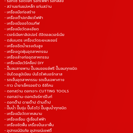
• รอกโซ่ รอดโยก รอกไฟฟ้า รอกสลิง
• สว่านแท่นแม่เหล็ก แท่นสว่าน
• เครื่องมือก่อสร้าง
• เครื่องต๊าปเกลียวไฟฟ้า
• เครื่องมือออโตเมทีฟ
• เครื่องมือวัดละเอียด
• เวอร์เนียคาลิปเปอร์ ดิจิตอลเวอร์เนีย
• ตลับเมตร เครื่องวัดระยะเลเซอร์
• เครื่องฉีดน้ำแรงดันสูง
• เครื่องดูดฝุ่นอุตสาหกรรม
• เครื่องล้างท่ออุตสาหกรรม
• เครื่องมือเวิร์คช็อป DIY
• ปั๊มลมสายพาน ปั๊มลมออยล์ฟรี ปั๊มลมทุกชนิด
• ปันไดอลูมิเนียม บันไดไฟเบอร์กลาส
• รถเข็นอุตสาหกรรม รถเข็นเฉพาะทาง
• กาว น้ำยาเช็ครอยร้าว ซิลิโคน
• ดอกสว่าน ดอกเจาะ CUTTING TOOLS
• ดอกสว่าน-ดอกเจียร์คาร์ไบท์
• ดอกต๊าป ดายต๊าป ด้ามต๊าป
• ปั๊มน้ำ ปั๊มจุ่ม ปั๊มไดโว่ ปั๊มสูบน้ำทุกชนิด
• เครื่องมือวัดภาคสนาม
• เครื่องเชื่อม ตู้เชื่อมไฟฟ้า
• เครื่องขัดพื้น เครื่องปั่นเงาพื้น
• อุปกรณ์นิรภัย อุปกรณ์เซฟตี้