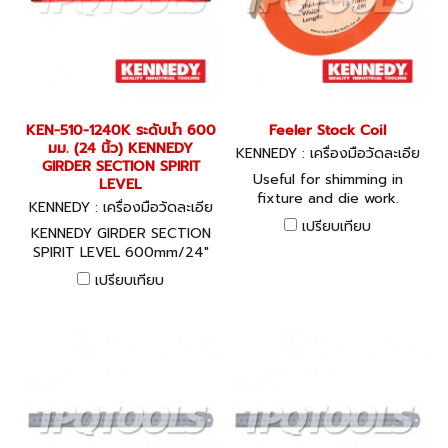
KEN-510-1240K ระดับน้ำ 600
Feeler Stock Coil
มม. (24 นิ้ว) KENNEDY
KENNEDY : เครื่องมือวัดละเอีย
GIRDER SECTION SPIRIT
ด KEN-519-3030K, KEN-519-
Useful for shimming in
LEVEL
0340K, KEN-519-3050K, KE
fixture and die work.
KENNEDY : เครื่องมือวัดละเอีย
N-519-3100K, KEN-519-3200
Supplied in a compact,
ด KEN-510-1240K
K, KEN-519-3500K
เปรียบเทียบ
KENNEDY GIRDER SECTION
sturdy plastic rewindable
SPIRIT LEVEL 600mm/24"
dispenser case. Rewind
feature, minimises
เปรียบเทียบ
accidental damage. Made
of the finest tempered
steel, marked every 150mm
with a line, thickness in
hundredths of a mm.