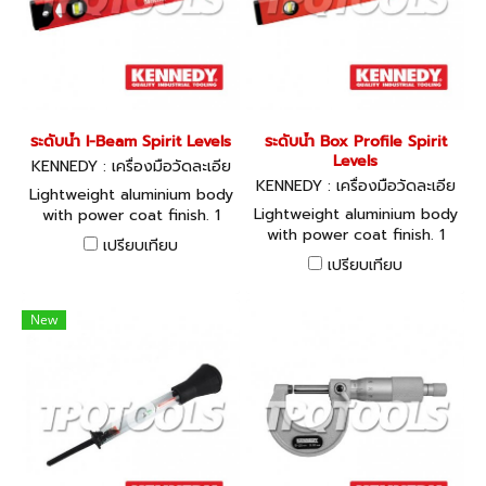
fixing strap for other
lithium battery gives up to
materials.
2000 hours use.
ระดับน้ำ I-Beam Spirit Levels
ระดับน้ำ Box Profile Spirit
Levels
KENNEDY : เครื่องมือวัดละเอีย
ด KEN-510-3620K, KEN-510-
KENNEDY : เครื่องมือวัดละเอีย
Lightweight aluminium body
3660K, KEN-510-3740K, KE
ด KEN-510-4240K, KEN-510
Lightweight aluminium body
with power coat finish. 1
N-510-3860K, KEN-510-390
-4360K, KEN-510-4400K, K
with power coat finish. 1
horizontal, 2 plumb vials.
0K, KEN-510-3980K
EN-510-4480K, KEN-510-46
เปรียบเทียบ
horizontal, 2 plumb vials.
Shock absorbng end caps.
00K
เปรียบเทียบ
Shock absorbng end caps.
Milled working faces for
Milled working faces for
precise measurement.
precise measurement.
Beam structure makes it
New
strong and durable. Rule
sale for ease of marking
out.