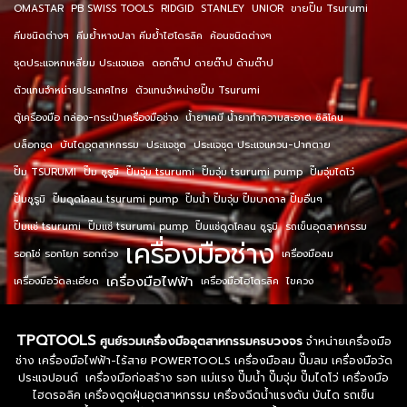
OMASTAR
PB SWISS TOOLS
RIDGID
STANLEY
UNIOR
ขายปั๊ม Tsurumi
คีมชนิดต่างๆ
คีมย้ำหางปลา คีมย้ำไฮโดรลิค
ค้อนชนิดต่างๆ
ชุดประแจหกเหลี่ยม ประแจแอล
ดอกต๊าป ดายต๊าป ด้ามต๊าป
ตัวแทนจำหน่ายประเทศไทย
ตัวแทนจำหน่ายปั๊ม Tsurumi
ตู้เครื่องมือ กล่อง-กระเป๋าเครื่องมือช่าง
น้ำยาเคมี น้ำยาทำความสะอาด ซิลิโคน
บล็อกชุด
บันไดอุตสาหกรรม
ประแจชุด
ประแจชุด ประแจแหวน-ปากตาย
ปั๊ม TSURUMI
ปั๊ม ซูรูมิ
ปั๊มจุ่ม tsurumi
ปั๊มจุ่ม tsurumi pump
ปั๊มจุ่มไดโว่
ปั๊มซูรูมิ
ปั๊มดูดโคลน tsurumi pump
ปั๊มน้ำ ปั๊มจุ่ม ปั๊มบาดาล ปั๊มอื่นๆ
ปั๊มแช่ tsurumi
ปั๊มแช่ tsurumi pump
ปั๊มแช่ดูดโคลน ซูรูมิ
รถเข็นอุตสาหกรรม
เครื่องมือช่าง
รอกโซ่ รอกโยก รอกถ่วง
เครื่องมือลม
เครื่องมือไฟฟ้า
เครื่องมือวัดละเอียด
เครื่องมือไฮโดรลิค
ไขควง
TPQTOOLS
ศูนย์รวมเครื่องมืออุตสาหกรรมครบวงจร
จำหน่ายเครื่องมือ
ช่าง เครื่องมือไฟฟ้า-ไร้สาย POWERTOOLS เครื่องมือลม ปั๊มลม เครื่องมือวัด
ประแจปอนด์ เครื่องมือก่อสร้าง รอก แม่แรง ปั๊มน้ำ ปั๊มจุ่ม ปั๊มไดโว่ เครื่องมือ
ไฮดรอลิค เครื่องดูดฝุ่นอุตสาหกรรม เครื่องฉีดน้ำแรงดัน บันได รถเข็น