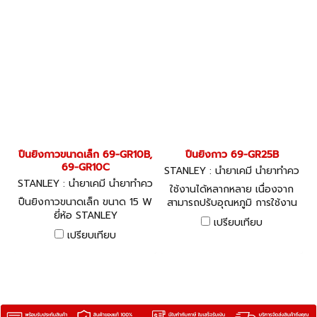
น้อย รุ่นเล็ก GR20 จะเหมาะกับ
งานที่ใช้กาวปริมาณมากกว่า
ปืนยิงกาวขนาดเล็ก 69-GR10B,
ปืนยิงกาว 69-GR25B
69-GR10C
STANLEY : น้ำยาเคมี น้ำยาทำคว
STANLEY : น้ำยาเคมี น้ำยาทำคว
ามสะอาด ซิลิโคลน
ใช้งานได้หลากหลาย เนื่องจาก
ามสะอาด ซิลิโคน
ปืนยิงกาวขนาดเล็ก ขนาด 15 W
สามารถปรับอุณหภูมิ การใช้งาน
ยี่ห้อ STANLEY
ได้ 2 ระดับ คือ ระดับสูงและ
เปรียบเทียบ
ระดับต่ำ
เปรียบเทียบ