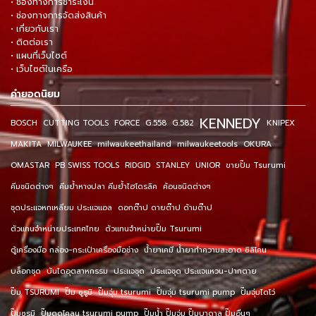
• ช่องทางการชำระเงิน
• ช่องทางการจัดส่งสินค้า
• เกี่ยวกับเรา
• ติดต่อเรา
• แผนที่เว็บไซต์
• เว็บไซต์ในเครือ
คำยอดนิยม
KENNEDY
BOSCH
CUTTING TOOLS
FORCE
G.558
G.582
KNIPEX
MAKITA
MILWAUKEE
milwaukeethailand
milwaukeetools
OKURA
OMASTAR
PB SWISS TOOLS
RIDGID
STANLEY
UNIOR
ขายปั๊ม Tsurumi
คีมชนิดต่างๆ
คีมย้ำหางปลา คีมย้ำไฮโดรลิค
ค้อนชนิดต่างๆ
ชุดประแจหกเหลี่ยม ประแจแอล
ดอกต๊าป ดายต๊าป ด้ามต๊าป
ตัวแทนจำหน่ายประเทศไทย
ตัวแทนจำหน่ายปั๊ม Tsurumi
ตู้เครื่องมือ กล่อง-กระเป๋าเครื่องมือช่าง
น้ำยาเคมี น้ำยาทำความสะอาด ซิลิโคน
บล็อกชุด
บันไดอุตสาหกรรม
ประแจชุด
ประแจชุด ประแจแหวน-ปากตาย
ปั๊ม TSURUMI
ปั๊ม ซูรูมิ
ปั๊มจุ่ม tsurumi
ปั๊มจุ่ม tsurumi pump
ปั๊มจุ่มไดโว่
ปั๊มซูรูมิ
ปั๊มดูดโคลน tsurumi pump
ปั๊มน้ำ ปั๊มจุ่ม ปั๊มบาดาล ปั๊มอื่นๆ