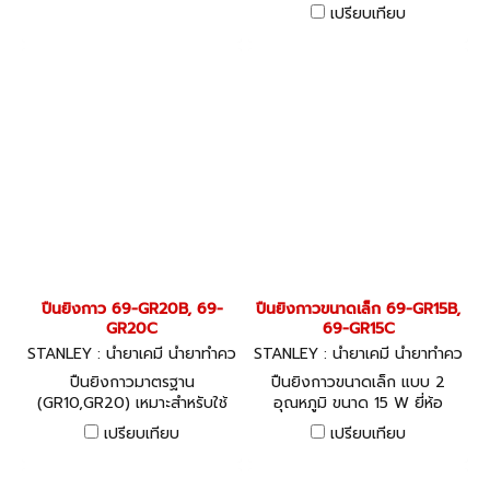
STANLEY ปืนยิงกาวชนิดถอด
เปรียบเทียบ
สายได้ (GR90) สามารถใช้งาน
ได้ทั้งแบบเสียบปลั๊ก และแบบ
ถอดสายได้ โดยสามารถใช้งาน
ได้ เป็นระยะเวลา 12 นาที หลัง
จากนั้น ต้องนำมาเสียบปลั๊ก ซึ่ง
เหมาะกับการใช้งานในบางจุด ที่
สายไฟไม่สามารถเข้าไปถึงได้
หรือในที่แคบซึ่งไม่สะดวก ในการ
ต่อสายไฟ
ปืนยิงกาว 69-GR20B, 69-
ปืนยิงกาวขนาดเล็ก 69-GR15B,
GR20C
69-GR15C
STANLEY : น้ำยาเคมี น้ำยาทำคว
STANLEY : น้ำยาเคมี น้ำยาทำคว
ามสะอาด ซิลิโคน
ามสะอาด ซิลิโคน
ปืนยิงกาวมาตรฐาน
ปืนยิงกาวขนาดเล็ก แบบ 2
(GR10,GR20) เหมาะสำหรับใช้
อุณหภูมิ ขนาด 15 W ยี่ห้อ
งานทั่วไป เช่น งานประดิษฐ์ งาน
STANLEY
เปรียบเทียบ
เปรียบเทียบ
ฝีมือ รวมไปถึงงานในการผลิต
โดยที่ในรุ่นเล็ก GR10 จะเหมากับ
งานที่ใช้กาวเส้นเล็ก และปริมาณ