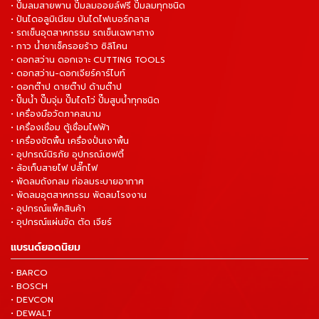
• ปั๊มลมสายพาน ปั๊มลมออยล์ฟรี ปั๊มลมทุกชนิด
• ปันไดอลูมิเนียม บันไดไฟเบอร์กลาส
• รถเข็นอุตสาหกรรม รถเข็นเฉพาะทาง
• กาว น้ำยาเช็ครอยร้าว ซิลิโคน
• ดอกสว่าน ดอกเจาะ CUTTING TOOLS
• ดอกสว่าน-ดอกเจียร์คาร์ไบท์
• ดอกต๊าป ดายต๊าป ด้ามต๊าป
• ปั๊มน้ำ ปั๊มจุ่ม ปั๊มไดโว่ ปั๊มสูบน้ำทุกชนิด
• เครื่องมือวัดภาคสนาม
• เครื่องเชื่อม ตู้เชื่อมไฟฟ้า
• เครื่องขัดพื้น เครื่องปั่นเงาพื้น
• อุปกรณ์นิรภัย อุปกรณ์เซฟตี้
• ล้อเก็บสายไฟ ปลั๊กไฟ
• พัดลมถังกลม ท่อลมระบายอากาศ
• พัดลมอุตสาหกรรม พัดลมโรงงาน
• อุปกรณ์แพ็คสินค้า
• อุปกรณ์แผ่นขัด ตัด เจียร์
แบรนด์ยอดนิยม
• BARCO
• BOSCH
• DEVCON
• DEWALT