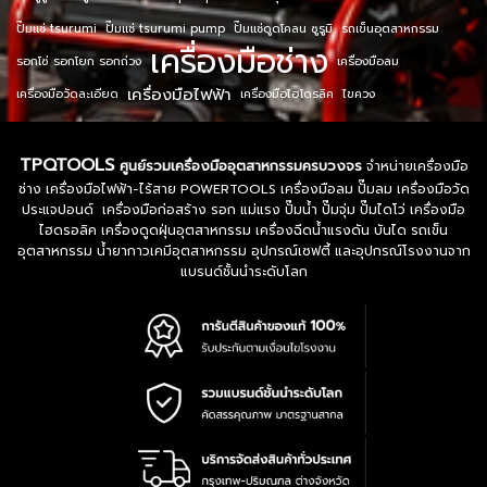
ปั๊มแช่ tsurumi
ปั๊มแช่ tsurumi pump
ปั๊มแช่ดูดโคลน ซูรูมิ
รถเข็นอุตสาหกรรม
เครื่องมือช่าง
รอกโซ่ รอกโยก รอกถ่วง
เครื่องมือลม
เครื่องมือไฟฟ้า
เครื่องมือวัดละเอียด
เครื่องมือไฮโดรลิค
ไขควง
TPQTOOLS
ศูนย์รวมเครื่องมืออุตสาหกรรมครบวงจร
จำหน่ายเครื่องมือ
ช่าง เครื่องมือไฟฟ้า-ไร้สาย POWERTOOLS เครื่องมือลม ปั๊มลม เครื่องมือวัด
ประแจปอนด์ เครื่องมือก่อสร้าง รอก แม่แรง ปั๊มน้ำ ปั๊มจุ่ม ปั๊มไดโว่ เครื่องมือ
ไฮดรอลิค เครื่องดูดฝุ่นอุตสาหกรรม เครื่องฉีดน้ำแรงดัน บันได รถเข็น
อุตสาหกรรม น้ำยากาวเคมีอุตสาหกรรม อุปกรณ์เซฟตี้ และอุปกรณ์โรงงานจาก
แบรนด์ชั้นนำระดับโลก