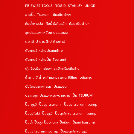
PB SWISS TOOLS
RIDGID
STANLEY
UNIOR
ขายปั๊ม Tsurumi
คีมชนิดต่างๆ
คีมย้ำหางปลา คีมย้ำไฮโดรลิค
ค้อนชนิดต่างๆ
ชุดประแจหกเหลี่ยม ประแจแอล
ดอกต๊าป ดายต๊าป ด้ามต๊าป
ตัวแทนจำหน่ายประเทศไทย
ตัวแทนจำหน่ายปั๊ม Tsurumi
ตู้เครื่องมือ กล่อง-กระเป๋าเครื่องมือช่าง
น้ำยาเคมี น้ำยาทำความสะอาด ซิลิโคน
บล็อกชุด
บันไดอุตสาหกรรม
ประแจชุด
ประแจชุด ประแจแหวน-ปากตาย
ปั๊ม TSURUMI
ปั๊ม ซูรูมิ
ปั๊มจุ่ม tsurumi
ปั๊มจุ่ม tsurumi pump
ปั๊มจุ่มไดโว่
ปั๊มซูรูมิ
ปั๊มดูดโคลน tsurumi pump
ปั๊มน้ำ ปั๊มจุ่ม ปั๊มบาดาล ปั๊มอื่นๆ
ปั๊มแช่ tsurumi
ปั๊มแช่ tsurumi pump
ปั๊มแช่ดูดโคลน ซูรูมิ