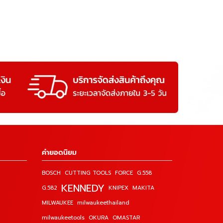
คำยอดนิยม
BOSCH
CUTTING TOOLS
FORCE
G.558
KENNEDY
G.582
KNIPEX
MAKITA
MILWAUKEE
milwaukeethailand
milwaukeetools
OKURA
OMASTAR