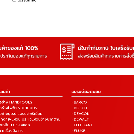
เปรียบเทียบ
สินค้า
แบรนด์ยอดนิยม
งมือช่าง HANDTOOLS
• BARCO
งมือช่างไฟฟ้า VDE1000V
• BOSCH
ือช่างยุโรป แบรนด์พรีเมี่ยม
• DEVCON
ปากตาย-แหวน ประแจแหวนข้างปากตาย
• DEWALT
กเหลี่ยม ประแจแอล
• ELEPHANT
 เครื่องมือช่าง
• FLUKE