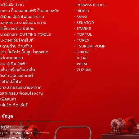
ือเวิร์คช็อป DIY
• PBSWISSTOOLS
ายพาน ปั๊มลมออยล์ฟรี ปั๊มลมทุกชนิด
• RIDGID
ูมิเนียม บันไดไฟเบอร์กลาส
• SANKI
อุตสาหกรรม รถเข็นเฉพาะทาง
• SENATOR
ยาเช็ครอยร้าว ซิลิโคน
• STARKE
่าน ดอกเจาะ CUTTING TOOLS
• TOPTUL
น-ดอกเจียร์คาร์ไบท์
• TOREX
ป ดายต๊าป ด้ามต๊าป
• TSURUMI PUMP
ั๊มจุ่ม ปั๊มไดโว่ ปั๊มสูบน้ำทุกชนิด
• UNIOR
มือวัดภาคสนาม
• VITAL
ื่อม ตู้เชื่อมไฟฟ้า
• WERA
ดพื้น เครื่องปั่นเงาพื้น
• ZUZUMI
นิรภัย อุปกรณ์เซฟตี้
สายไฟ ปลั๊กไฟ
ังกลม ท่อลมระบายอากาศ
ุตสาหกรรม พัดลมโรงงาน
แพ็คสินค้า
ผ่นขัด ตัด เจียร์
 ข้อมูล
นอราคา
TALOG DOWNLOND