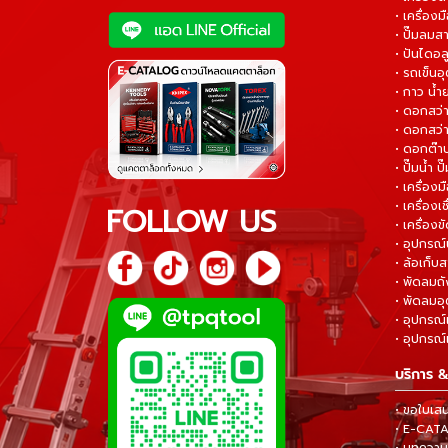
• เครื่องม
• ปั๊มลมส
• ปันไดอล
• รถเข็น
• กาว น้ำ
• ดอกสว
• ดอกสว่า
• ดอกต๊า
• ปั๊มน้ำ ป
• เครื่อง
• เครื่องเช
FOLLOW US
• เครื่องขั
• อุปกรณ์
• ล้อเก็บ
• พัดลมถ
• พัดลมอ
• อุปกรณ์
• อุปกรณ์แ
บริการ &
• ขอใบเส
• E-CA