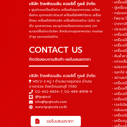
• เครื่องม
บริษัท ไทยพัฒนสิน ควอลิตี้ ทูลส์ จำกัด
• ตู้เครื่อง
ศูนย์รวมเครื่องมือช่าง เครื่องมืออุตสาหกรรม เครื่อง
• กล่องเคร
มือช่าง อุปกรณ์ฮาร์ดแวร์ เครื่องมือไฟฟ้าไร้สาย เครื่อง
• ไฟฉาย 
มือลม เครื่องมือไฮโดรลิค เครื่องมือก่อสร้าง บันได รถ
• ปากกาจั
เข็น อุตสาหกรรม และอุปกรณ์โรงงานครบวงจร จาก
• ประแจข
แบรนด์ชั้นนำระดับโลก สำหรับงานอุตสาหกรรม งานซ่อม
• เครื่อ
บำรุง และงานก่อสร้าง
• เครื่อ
• เครื่องม
CONTACT US
• เครื่อง
• คีมย้ำห
ติดต่อสอบถามสินค้า-ขอใบเสนอราคา
• เต่าเคลื
▬▬▬▬▬▬▬▬▬▬▬▬▬▬▬
• แม่แรงก
• รอกโซ่
บริษัท ไทยพัฒนสิน ควอลิตี้ ทูลส์ จำกัด
• สว่านแท
145/2-3 หมู่ 1 ตำบลบางขุนกอง อำเภอ
• เครื่องม
บางกรวย จังหวัดนนทบุรี 11130
• เครื่อง
02-432-6834-7
,
02-489-8958-9
• เครื่อง
@tpqtool
• เครื่องม
info@tpqtools.com
• เวอร์เนี
www.tpqtools.co.th
• ตลับเมต
• เครื่อง
• เครื่อง
• เครื่อง