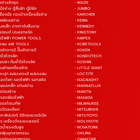
ือช่างจัดชุด
• INSIZE
มือช่าง ตู้ลิ้นชัก ตู้มีล้อ
• JUMBO
ื่องมือ กระเป๋าเครื่องมือช่าง
• KARCHER
ไฟส่องสว่าง
• KEIBA
บเหล็ก ปากกาจับชิ้นงาน
• KENNEDY
ันปอนด์ ประแจทอร์ค
• KINGTONY
งมือไฟฟ้า POWER TOOLS
• KNIPEX
งมือลม AIR TOOLS
• KOBETOOLS
ืออัดจารบี ปั๊มอัดจารบี
• KOKEN
มือไฮโดรลิค
• KONDOTECH
างปลา คีมย้ำไฮโดรลิค
• KOSHIN
่อนย้ายเครื่องจักร
• LITTLE GIANT
ระปุก แม่แรงตะเข้ แม่แรงลม
• LOCTITE
 รอดโยก รอกไฟฟ้า รอกสลิง
• MACNAGHT
่นแม่เหล็ก แท่นสว่าน
• MAGNAFLUX
ือก่อสร้าง
• MAKITA
ต๊าปเกลียวไฟฟ้า
• MASADA
มือออโตเมทีฟ
• MILWAUKEE
ือวัดละเอียด
• MITSUBISHI
ยคาลิปเปอร์ ดิจิตอลเวอร์เนีย
• MITUTOYO
ร เครื่องวัดระยะเลเซอร์
• MOLYKOTE
ฉีดน้ำแรงดันสูง
• NOVATORK
ดูดฝุ่นอุตสาหกรรม
• OKURA
ล้างท่ออุตสาหกรรม
• OMASTAR