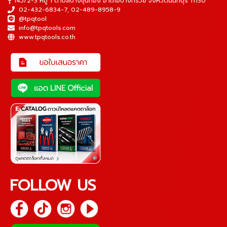
145/2-3 หมู่ 1 ตำบลบางขุนกอง อำเภอบางกรวย จังหวัดนนทบุรี 11130
02-432-6834-7
,
02-489-8958-9
@tpqtool
info@tpqtools.com
www.tpqtools.co.th
FOLLOW US