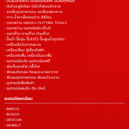
• ปั๊มลมสายพาน ปั๊มลมออยล์ฟรี ปั๊มลมทุกชนิด
• ปันไดอลูมิเนียม บันไดไฟเบอร์กลาส
• รถเข็นอุตสาหกรรม รถเข็นเฉพาะทาง
• กาว น้ำยาเช็ครอยร้าว ซิลิโคน
• ดอกสว่าน ดอกเจาะ CUTTING TOOLS
• ดอกสว่าน-ดอกเจียร์คาร์ไบท์
• ดอกต๊าป ดายต๊าป ด้ามต๊าป
• ปั๊มน้ำ ปั๊มจุ่ม ปั๊มไดโว่ ปั๊มสูบน้ำทุกชนิด
• เครื่องมือวัดภาคสนาม
• เครื่องเชื่อม ตู้เชื่อมไฟฟ้า
• เครื่องขัดพื้น เครื่องปั่นเงาพื้น
• อุปกรณ์นิรภัย อุปกรณ์เซฟตี้
• ล้อเก็บสายไฟ ปลั๊กไฟ
• พัดลมถังกลม ท่อลมระบายอากาศ
• พัดลมอุตสาหกรรม พัดลมโรงงาน
• อุปกรณ์แพ็คสินค้า
• อุปกรณ์แผ่นขัด ตัด เจียร์
แบรนด์ยอดนิยม
• BARCO
• BOSCH
• DEVCON
• DEWALT