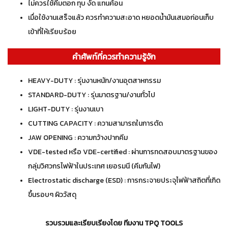
ไม่ควรใช้คีมตอก ทุบ งัด แทนค้อน
เมื่อใช้งานเสร็จแล้ว ควรทำความสะอาด หยอดน้ำมันเสมอก่อนเก็บ
เข้าที่ให้เรียบร้อย
คำศัพท์ที่ควรทำความรู้จัก
HEAVY-DUTY : รุ่นงานหนัก/งานอุตสาหกรรม
STANDARD-DUTY : รุ่นมาตรฐาน/งานทั่วไป
LIGHT-DUTY : รุ่นงานเบา
CUTTING CAPACITY : ความสามารถในการตัด
JAW OPENING : ความกว้างปากคีม
VDE-tested หรือ VDE-certified : ผ่านการทดสอบมาตรฐานของ
กลุ่มวิศวกรไฟฟ้าในประเทศ เยอรมนี (คีมกันไฟ)
Electrostatic discharge (ESD) : การกระจายประจุไฟฟ้าสถิตที่เกิด
ขึ้นรอบๆ ผิววัสดุ
รวบรวมและเรียบเรียงโดย ทีมงาน TPQ TOOLS