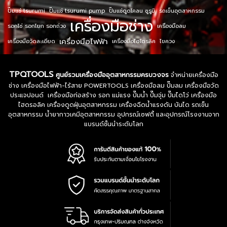
ปั๊มแช่ tsurumi
ปั๊มแช่ tsurumi pump
ปั๊มแช่ดูดโคลน ซูรูมิ
รถเข็นอุตสาหกรรม
เครื่องมือช่าง
รอกโซ่ รอกโยก รอกถ่วง
เครื่องมือลม
เครื่องมือไฟฟ้า
เครื่องมือวัดละเอียด
เครื่องมือไฮโดรลิค
ไขควง
TPQTOOLS
ศูนย์รวมเครื่องมืออุตสาหกรรมครบวงจร
จำหน่ายเครื่องมือ
ช่าง เครื่องมือไฟฟ้า-ไร้สาย POWERTOOLS เครื่องมือลม ปั๊มลม เครื่องมือวัด
ประแจปอนด์ เครื่องมือก่อสร้าง รอก แม่แรง ปั๊มน้ำ ปั๊มจุ่ม ปั๊มไดโว่ เครื่องมือ
ไฮดรอลิค เครื่องดูดฝุ่นอุตสาหกรรม เครื่องฉีดน้ำแรงดัน บันได รถเข็น
อุตสาหกรรม น้ำยากาวเคมีอุตสาหกรรม อุปกรณ์เซฟตี้ และอุปกรณ์โรงงานจาก
แบรนด์ชั้นนำระดับโลก