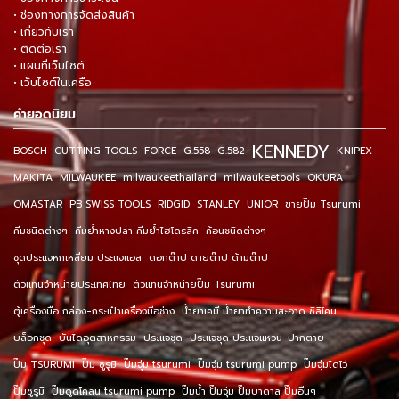
• ช่องทางการจัดส่งสินค้า
• เกี่ยวกับเรา
• ติดต่อเรา
• แผนที่เว็บไซต์
• เว็บไซต์ในเครือ
คำยอดนิยม
KENNEDY
BOSCH
CUTTING TOOLS
FORCE
G.558
G.582
KNIPEX
MAKITA
MILWAUKEE
milwaukeethailand
milwaukeetools
OKURA
OMASTAR
PB SWISS TOOLS
RIDGID
STANLEY
UNIOR
ขายปั๊ม Tsurumi
คีมชนิดต่างๆ
คีมย้ำหางปลา คีมย้ำไฮโดรลิค
ค้อนชนิดต่างๆ
ชุดประแจหกเหลี่ยม ประแจแอล
ดอกต๊าป ดายต๊าป ด้ามต๊าป
ตัวแทนจำหน่ายประเทศไทย
ตัวแทนจำหน่ายปั๊ม Tsurumi
ตู้เครื่องมือ กล่อง-กระเป๋าเครื่องมือช่าง
น้ำยาเคมี น้ำยาทำความสะอาด ซิลิโคน
บล็อกชุด
บันไดอุตสาหกรรม
ประแจชุด
ประแจชุด ประแจแหวน-ปากตาย
ปั๊ม TSURUMI
ปั๊ม ซูรูมิ
ปั๊มจุ่ม tsurumi
ปั๊มจุ่ม tsurumi pump
ปั๊มจุ่มไดโว่
ปั๊มซูรูมิ
ปั๊มดูดโคลน tsurumi pump
ปั๊มน้ำ ปั๊มจุ่ม ปั๊มบาดาล ปั๊มอื่นๆ