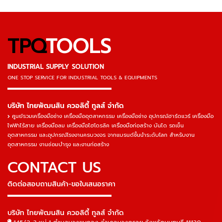
TPQ
TOOLS
INDUSTRIAL SUPPLY SOLUTION
ONE STOP SERVICE
FOR INDUSTRIAL TOOLS & EQUIPMENTS
▬▬▬▬▬▬▬▬▬▬▬▬▬▬▬
บริษัท ไทยพัฒนสิน ควอลิตี้ ทูลส์ จำกัด
ศูนย์รวมเครื่องมือช่าง เครื่องมืออุตสาหกรรม เครื่องมือช่าง อุปกรณ์ฮาร์ดแวร์ เครื่องมือ
ไฟฟ้าไร้สาย เครื่องมือลม เครื่องมือไฮโดรลิค เครื่องมือก่อสร้าง บันได รถเข็น
อุตสาหกรรม และอุปกรณ์โรงงานครบวงจร จากแบรนด์ชั้นนำระดับโลก สำหรับงาน
อุตสาหกรรม งานซ่อมบำรุง และงานก่อสร้าง
CONTACT US
ติดต่อสอบถามสินค้า-ขอใบเสนอราคา
▬▬▬▬▬▬▬▬▬▬▬▬▬▬▬
บริษัท ไทยพัฒนสิน ควอลิตี้ ทูลส์ จำกัด