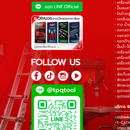
• เครื่องม
• ปั๊มลมส
• ปันไดอล
• รถเข็น
• กาว น้ำ
• ดอกสว
• ดอกสว่า
• ดอกต๊า
• ปั๊มน้ำ ป
• เครื่อง
• เครื่องเช
FOLLOW US
• เครื่องขั
• อุปกรณ์
• ล้อเก็บ
• พัดลมถ
• พัดลมอ
• อุปกรณ์
• อุปกรณ์แ
บริการ &
• ขอใบเส
• E-CA
• บทความส