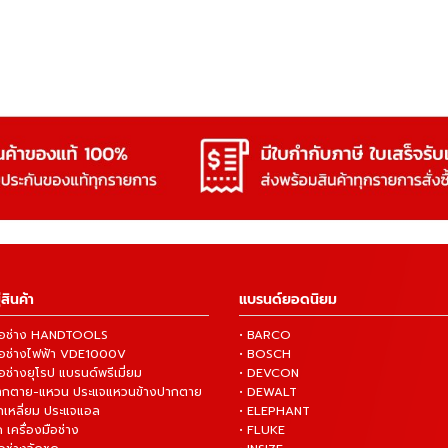
สินค้า
แบรนด์ยอดนิยม
งมือช่าง HANDTOOLS
• BARCO
งมือช่างไฟฟ้า VDE1000V
• BOSCH
ือช่างยุโรป แบรนด์พรีเมี่ยม
• DEVCON
ปากตาย-แหวน ประแจแหวนข้างปากตาย
• DEWALT
กเหลี่ยม ประแจแอล
• ELEPHANT
 เครื่องมือช่าง
• FLUKE