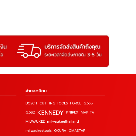
คำยอดนิยม
BOSCH
CUTTING TOOLS
FORCE
G.558
KENNEDY
G.582
KNIPEX
MAKITA
MILWAUKEE
milwaukeethailand
milwaukeetools
OKURA
OMASTAR