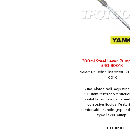
300ml Steel Lever Pum
540-3001K
YAMOTO เครื่องมืออัดจารบี K
001K
Zinc-plated self-adjustin
900mm telescopic suctio
suitable for lubricants an
corrosive liquids. Featur
comfortable handle grip an
type lever pump.
เปรียบเทียบ