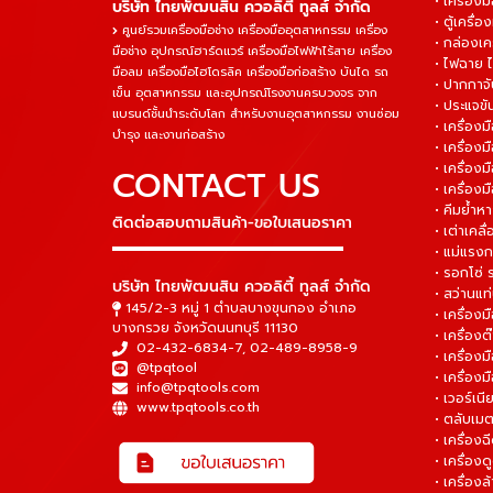
• เครื่องม
บริษัท ไทยพัฒนสิน ควอลิตี้ ทูลส์ จำกัด
• ตู้เครื่อง
ศูนย์รวมเครื่องมือช่าง เครื่องมืออุตสาหกรรม เครื่อง
• กล่องเคร
มือช่าง อุปกรณ์ฮาร์ดแวร์ เครื่องมือไฟฟ้าไร้สาย เครื่อง
• ไฟฉาย 
มือลม เครื่องมือไฮโดรลิค เครื่องมือก่อสร้าง บันได รถ
• ปากกาจั
เข็น อุตสาหกรรม และอุปกรณ์โรงงานครบวงจร จาก
• ประแจข
แบรนด์ชั้นนำระดับโลก สำหรับงานอุตสาหกรรม งานซ่อม
• เครื่อ
บำรุง และงานก่อสร้าง
• เครื่อ
• เครื่องม
CONTACT US
• เครื่อง
• คีมย้ำห
ติดต่อสอบถามสินค้า-ขอใบเสนอราคา
• เต่าเคลื
▬▬▬▬▬▬▬▬▬▬▬▬▬▬▬
• แม่แรงก
• รอกโซ่
บริษัท ไทยพัฒนสิน ควอลิตี้ ทูลส์ จำกัด
• สว่านแท
145/2-3 หมู่ 1 ตำบลบางขุนกอง อำเภอ
• เครื่องม
บางกรวย จังหวัดนนทบุรี 11130
• เครื่อง
02-432-6834-7
,
02-489-8958-9
• เครื่อง
@tpqtool
• เครื่องม
info@tpqtools.com
• เวอร์เนี
www.tpqtools.co.th
• ตลับเมต
• เครื่อง
• เครื่อง
• เครื่อง