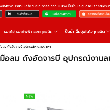
ื่องมือไฟฟ้า-ไร้สาย เครื่องมือไฮโดรลิค รอก แม่แรง ปั๊มน้ำ และอุปกรณ์โรงงานคร
รอกโซ่ รอกไฟฟ้า รอกทุกชนิด
ปั๊มน้ำ ปั๊มจุ่มไดโว่ทุกชนิด
งมือลม ถังอัดจารบี อุปกรณ์งานลมต่างๆ
องมือลม ถังอัดจารบี อุปกรณ์งานล
New