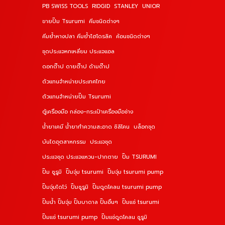
PB SWISS TOOLS
RIDGID
STANLEY
UNIOR
ขายปั๊ม Tsurumi
คีมชนิดต่างๆ
คีมย้ำหางปลา คีมย้ำไฮโดรลิค
ค้อนชนิดต่างๆ
ชุดประแจหกเหลี่ยม ประแจแอล
ดอกต๊าป ดายต๊าป ด้ามต๊าป
ตัวแทนจำหน่ายประเทศไทย
ตัวแทนจำหน่ายปั๊ม Tsurumi
ตู้เครื่องมือ กล่อง-กระเป๋าเครื่องมือช่าง
น้ำยาเคมี น้ำยาทำความสะอาด ซิลิโคน
บล็อกชุด
บันไดอุตสาหกรรม
ประแจชุด
ประแจชุด ประแจแหวน-ปากตาย
ปั๊ม TSURUMI
ปั๊ม ซูรูมิ
ปั๊มจุ่ม tsurumi
ปั๊มจุ่ม tsurumi pump
ปั๊มจุ่มไดโว่
ปั๊มซูรูมิ
ปั๊มดูดโคลน tsurumi pump
ปั๊มน้ำ ปั๊มจุ่ม ปั๊มบาดาล ปั๊มอื่นๆ
ปั๊มแช่ tsurumi
ปั๊มแช่ tsurumi pump
ปั๊มแช่ดูดโคลน ซูรูมิ